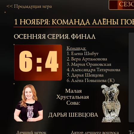
СЕЗО
<< Предыдущая игра
1 НОЯБРЯ:
КОМАНДА АЛЁНЫ ПО
ОСЕННЯЯ СЕРИЯ. ФИНАЛ
Команда
:
6 : 4
1.
Елена Шибут
2.
Вера Артамонова
3.
Мария Орановская
4.
Александра Татаринова
5.
Дарья Шевцова
6.
Алёна Повышева (К)
Малая
Хрустальная
Сова:
ДАРЬЯ ШЕВЦОВА
Лучший игрок
Автор лучшего вопроса
Те