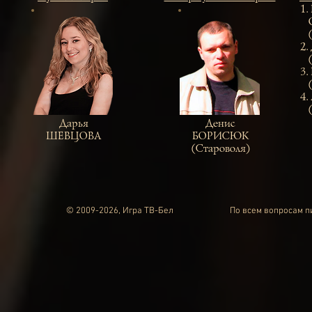
1.
О
(Н
2.
(С
3.
(В
4.
(Л
Дарья
Денис
ШЕВЦОВА
БОРИСЮК
(Староволя)
© 2009-2026, Игра ТВ-Бел
По всем вопросам 