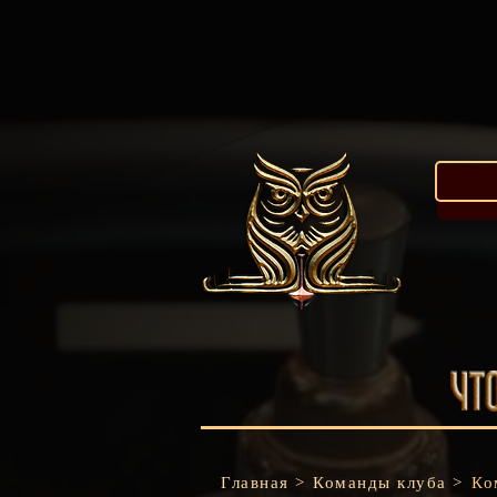
Главная >
Команды клуба >
Ко