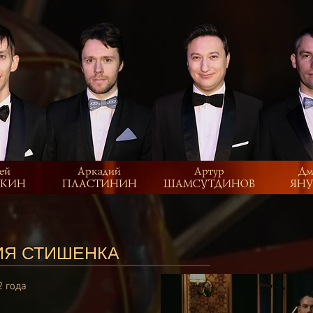
ей
Аркадий
Артур
Дм
КИН
ПЛАСТИНИН
ШАМСУТДИНОВ
ЯНУ
ИЯ СТИШЕНКА
2 года