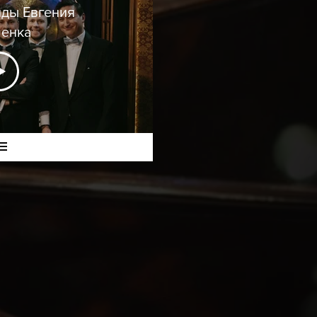
ды Евгения
енка