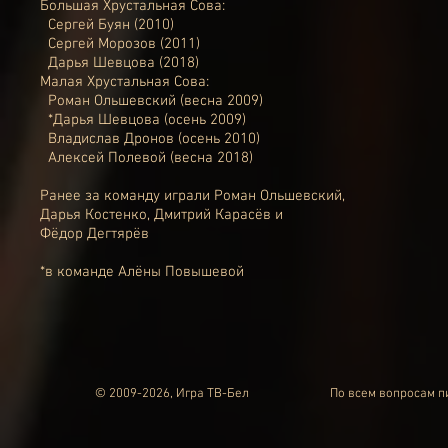
Большая Хрустальная Сова:
Сергей Буян
(
2010
)
Сергей Морозов
(
2011
)
Дарья Шевцова
(
2018
)
Малая Хрустальная Сова:
Роман Ольшевский
(
весна 2009
)
*
Дарья Шевцова
(
осень 2009
)
Владислав Дронов
(
осень 2010
)
Алексей Полевой
(
весна 2018
)
Ранее за команду играли
Роман Ольшевский,
Дарья Костенко
,
Дмитрий Карасёв
и
Фёдор Дегтярёв
*в
команде Алёны Повышевой
© 2009-2026, Игра ТВ-Бел
По всем вопросам 