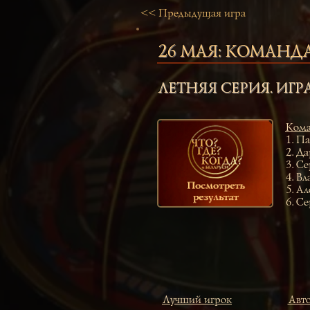
<< Предыдущая игра
26 МАЯ:
КОМАНДА 
ЛЕТНЯЯ СЕРИЯ. ИГР
Кома
1.
Па
2.
Да
3.
Се
4.
Вл
5.
Ал
6.
Се
Лучший игрок
Авто