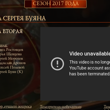
СЕЗОН 2017 ГОДА
СЕРГЕЯ БУЯНА
А ВТОРАЯ
нда
:
вел Ростовцев
рья Шевцова
ргей Морозов
адислав Дронов
ексей Полевой
ргей Буян (К)
р лучшего вопроса
Телезрители-победители
:
Тел