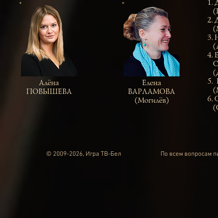
1.
(П
2.
(М
3. 
(Л
4.
Св
(Д
5. 
Алёна
Елена
(М
ПОВЫШЕВА
ВАРЛАМОВА
6.
(Могилёв)
(С
© 2009-2026, Игра ТВ-Бел
По всем вопросам 