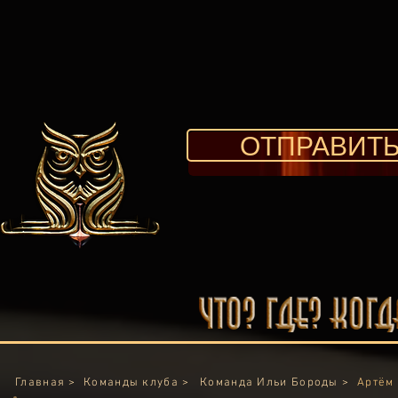
ОТПРАВИТЬ
Главная >
Команды клуба >
Команда Ильи Бороды >
Артём