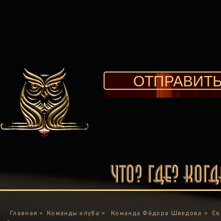
ОТПРАВИТЬ
Главная >
Команды клуба >
Команда Фёдора Шведова >
Ев