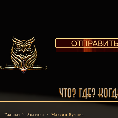
ОТПРАВИТЬ
Главная >
Знатоки >
Максим Бучнев