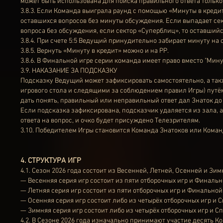
может быть использована для поиска правильного ответа только 
3.8.3. Если Команда выиграла раунд с помощью «Минуты в кредит»
оставшихся вопросов без минуты обсуждения. Если выпадает сект
вопроса без обсуждения, если сектор «Суперблиц», то оставшийс
3.8.4. При счете 5:5 Ведущий принудительно забирает минуту на
3.8.5. Вернуть «Минуту в кредит» можно и на РР.
3.8.6. В Финальной игре серии команда имеет право вместо "Ми
3.9. НАКАЗАНИЕ ЗА ПОДСКАЗКУ
Подсказку Ведущий может зафиксировать самостоятельно, а так
игрового стола и следящими за соблюдением правил Игры) пут
дать понять, правильный или неправильный ответ дал Знаток до 
Если подсказка зафиксирована, подсказчик удаляется из зала, 
ответа на вопрос, и очко будет присуждено Телезрителям.
3.10. Победителем Игры становится Команда Знатоков или Коман
4. СТРУКТУРА ИГР
4.1. Сезон 2026 года состоит из Весенней, Летней, Осенней и Зи
— Весенняя серия игр состоит из пяти отборочных игр и Финальн
— Летняя серия игр состоит из пяти отборочных игр и Финальной
— Осенняя серия игр состоит либо из четырёх отборочных игр и 
— Зимняя серия игр состоит либо из четырёх отборочных игр и Сп
4.2. В Сезоне 2026 года изначально принимают участие десять К