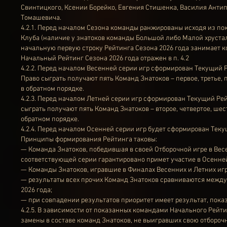
Свинтицкого, Ксении Борейко, Евгения Стишенка, Василия Антип
Томашевича.
4.2.1. Перед началом Сезона команды ранжированы исходя из п
Клуба (наличие у знатоков команды Большой либо Малой хрустал
начальную первую строку Рейтинга Сезона 2026 года занимает к
Начальный Рейтинг Сезона 2026 года отражен в п. 4.2
4.2.2. Перед началом Весенней серии игр сформирован Текущий 
Право сыграть получают пять Команд Знатоков – первое, третье, 
в обратном порядке.
4.2.3. Перед началом Летней серии игр сформирован Текущий Рей
сыграть получают пять Команд Знатоков – второе, четвертое, шес
обратном порядке.
4.2.4. Перед началом Осенней серии игр будет сформирован Теку
Принципы формирования Рейтинга таковы:
— Команда Знатоков, победившая в своей Отборочной игре в Вес
соответствующей серии гарантировано примет участие в Осенней
— Команды Знатоков, игравшие в Финалах Весенних и Летних игр,
— результаты всех прочих Команд Знатоков сравниваются между 
2026 года;
— при совпадении результатов приоритет имеет результат, пока
4.2.5. В зависимости от показанных командами Начального Рейти
замены в составе команд Знатоков, не выигравших свою отборочн