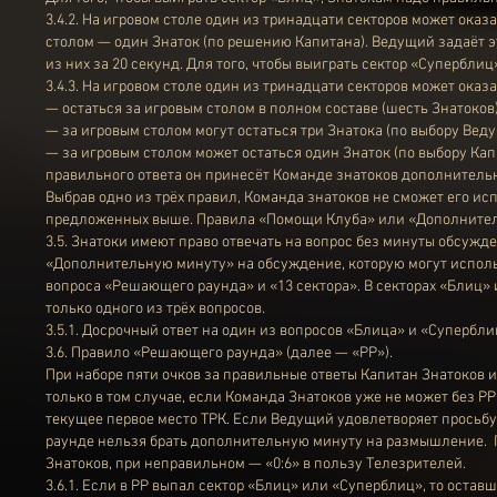
3.4.2. На игровом столе один из тринадцати секторов может оказ
столом — один Знаток (по решению Капитана). Ведущий задаёт э
из них за 20 секунд. Для того, чтобы выиграть сектор «Суперблиц
3.4.3. На игровом столе один из тринадцати секторов может оказ
— остаться за игровым столом в полном составе (шесть Знатоков)
— за игровым столом могут остаться три Знатока (по выбору Веду
— за игровым столом может остаться один Знаток (по выбору Капи
правильного ответа он принесёт Команде знатоков дополнитель
Выбрав одно из трёх правил, Команда знатоков не сможет его ис
предложенных выше. Правила «Помощи Клуба» или «Дополнитель
3.5. Знатоки имеют право отвечать на вопрос без минуты обсужд
«Дополнительную минуту» на обсуждение, которую могут использ
вопроса «Решающего раунда» и «13 сектора». В секторах «Блиц
только одного из трёх вопросов.
3.5.1. Досрочный ответ на один из вопросов «Блица» и «Супербл
3.6. Правило «Решающего раунда» (далее — «РР»).
При наборе пяти очков за правильные ответы Капитан Знатоков 
только в том случае, если Команда Знатоков уже не может без Р
текущее первое место ТРК. Если Ведущий удовлетворяет просьбу, 
раунде нельзя брать дополнительную минуту на размышление. Пр
Знатоков, при неправильном — «0:6» в пользу Телезрителей.
3.6.1. Если в РР выпал сектор «Блиц» или «Суперблиц», то остав