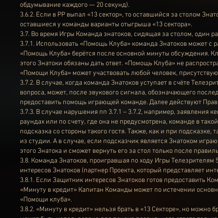
обдумывание каждого — 20 секунд).
3.6.2. Если в РР выпал «13 сектор», то оставшийся за столом Зн
оставшиеся у команды варианты отыгрыша «13 сектора».
3.7. Во время Игры Команда знатоков, сидящая за столом, один р
3.7.1. Использовать «Помощь Клуба» команда Знатоков может с р
«Помощь Клуба» берётся после основной минуты обсуждения. Клу
этого Знатоки обязаны дать ответ. «Помощь Клуба» не распростра
«Помощи Клуба» может участвовать любой человек, присутствующ
3.7.2. В случае, когда команда Знатоков уступает в счёте Телез
вопроса, может, после звукового сигнала, обозначающего последн
предоставить помощь играющей команде. Далее действуют Правила
3.7.3. В случае нарушения пп 3.7.1 – 3.7.2, например, заявления
раундах или по счету, где она не предусмотрена, команде в тако
подсказка со стороны такого гостя. Также, как и при подсказк
из студии. А в случае, если подсказчик является Знатоком игра
этого Знатока и сможет вернуть его за стол только после правил
3.8. Команда Знатоков, проигравшая по ходу Игры Телезрителям 
интересов Знатоков (партнер Проекта, который представляет инт
3.8.1. Если Защитник интересов Знатоков готов предоставить Ко
«Минуту в кредит» Капитан Команды может по истечении основн
«Помощи клуба».
3.8.2. «Минуту в кредит» нельзя брать в «13 Секторе», но можно 