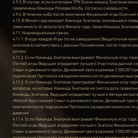
4.9.3. В случае, если в итоговом ТРК Осени команд Знатоков мен
привлечены Команды Резерва Клуба, согласно очередности.
4.9.4. В течение либо после окончания Финальной игры Осенней
4.10. В Финал года выходит Команда Знатоков, оказавшаяся пер
зависимости от результата Финала года, такая Команда Знатоков
4.11. Индивидуальные призы
4.11.1. В ходе каждой Игры (по ее завершении) Вещательная ком
знатоков в соответствии с данным Положением, после подписания
копеек.
4.11.2. Если Команда Знатоков выигрывают Финальную игру сери
(Гостей) игры Ведущий определяет лучшего Участника данной с
Совы» и денежного приза. Денежный приз в размере 3 000,00 (т
подписания Протокола заседания комиссии по денежным выигры
4.11.3. Если Команда Знатоков проигрывает Финальную игру сери
вопросов, на которые Команда Знатоков не смогла дать правильн
Команды Знатоков, Ведущий определяет лучшего Автора вопроса
«Малой Хрустальной Совы» и денежного приза. Денежный приз в 
компания после подписания Протокола заседания комиссии по
дарения.
4.11.4. Если Команда Знатоков выигрывает Финальную игру года,
(Гостей) игры Ведущий определяет лучшего Знатока Финальной 
Совы» и денежного приза. Денежный приз в размере 3 000,00 (т
подписания Протокола заседания комиссии по денежным выигры