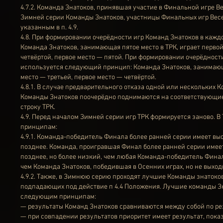
4.7.2. Команда Знатоков, принявшая участие в Финальной игре 
Зимней серии Команды Знатоков, участницы Финальных игр Весе
указанным в п. 4.9.
4.8. При формировании очерёдности игр Команд Знатоков в каж
Команда Знатоков, занимающая пятое место в ТРК, играет первой,
четвёртой, первое место — пятой. При формировании очерёдност
используется следующий принцип: Команда Знатоков, занимающая 
место — третьей, первое место — четвёртой.
4.8.1. В случае предварительного отказа одной или нескольких К
Команды Знатоков поочерёдно поднимаются на соответствующие
строку ТРК.
4.9. Перед началом Зимней серии игр ТРК формируется заново. 
принципам:
4.9.1. Команда-победитель Финала более ранней серии имеет в
позднее. Команда, проигравшая Финал более ранней серии имее
позднее, но более низкий, чем любая Команда-победитель Фина
чем Команда Знатоков, победившая в Осенних играх, но не выхо
4.9.2. Также, в Зимнюю серию проходят лучшие Команды знатоко
подпадающих под действие п 4.4 Положения. Лучшие команды Зн
следующим принципам:
— результаты Команд Знатоков сравниваются между собой по ре
— при совпадении результатов приоритет имеет результат, пока