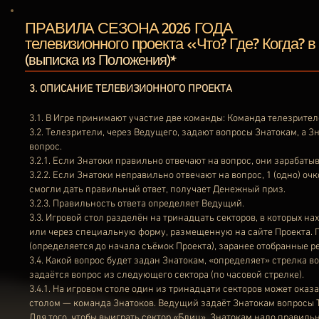
ПРАВИЛА СЕЗОНА 2026 ГОДА
телевизионного проекта «Что? Где? Когда? 
(выписка из Положения)*
3. ОПИСАНИЕ ТЕЛЕВИЗИОННОГО ПРОЕКТА
3.1. В Игре принимают участие две команды: Команда телезрител
3.2. Телезрители, через Ведущего, задают вопросы Знатокам, а
вопрос.
3.2.1. Если Знатоки правильно отвечают на вопрос, они зарабатыв
3.2.2. Если Знатоки неправильно отвечают на вопрос, 1 (одно) оч
смогли дать правильный ответ, получает Денежный приз.
3.2.3. Правильность ответа определяет Ведущий.
3.3. Игровой стол разделён на тринадцать секторов, в которых н
или через специальную форму, размещенную на сайте Проекта. Пр
(определяется до начала съёмок Проекта), заранее отобранные 
3.4. Какой вопрос будет задан Знатокам, «определяет» стрелка во
задаётся вопрос из следующего сектора (по часовой стрелке).
3.4.1. На игровом столе один из тринадцати секторов может оказ
столом — команда Знатоков. Ведущий задаёт Знатокам вопросы Т
Для того, чтобы выиграть сектор «Блиц», Знатокам надо правильн