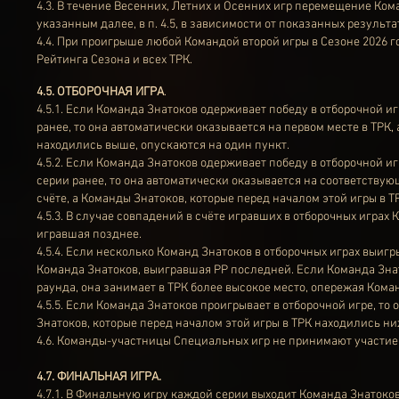
4.3. В течение Весенних, Летних и Осенних игр перемещение Ко
указанным далее, в п. 4.5, в зависимости от показанных результа
4.4. При проигрыше любой Командой второй игры в Сезоне 2026 г
Рейтинга Сезона и всех ТРК.
4.5. ОТБОРОЧНАЯ ИГРА
.
4.5.1. Если Команда Знатоков одерживает победу в отборочной и
ранее, то она автоматически оказывается на первом месте в ТРК,
находились выше, опускаются на один пункт.
4.5.2. Если Команда Знатоков одерживает победу в отборочной иг
серии ранее, то она автоматически оказывается на соответствую
счёте, а Команды Знатоков, которые перед началом этой игры в 
4.5.3. В случае совпадений в счёте игравших в отборочных играх
игравшая позднее.
4.5.4. Если несколько Команд Знатоков в отборочных играх выигры
Команда Знатоков, выигравшая РР последней. Если Команда Знато
раунда, она занимает в ТРК более высокое место, опережая Кома
4.5.5. Если Команда Знатоков проигрывает в отборочной игре, то
Знатоков, которые перед началом этой игры в ТРК находились ни
4.6. Команды-участницы Специальных игр не принимают участие 
4.7. ФИНАЛЬНАЯ ИГРА.
4.7.1. В Финальную игру каждой серии выходит Команда Знатоков