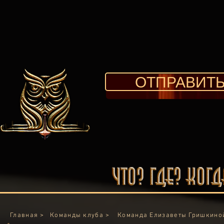
ОТПРАВИТЬ
Главная >
Команды клуба >
Команда Елизаветы Гришкино