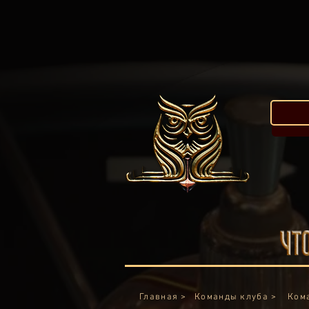
Главная >
Команды клуба >
Ком