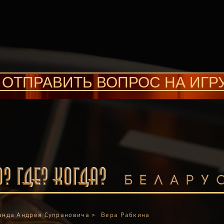
ОТПРАВИТЬ ВОПРОС НА ИГР
анда Андрея Супрановича >
Вера Рабкина