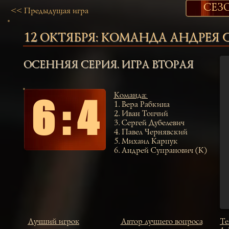
СЕЗО
<< Предыдущая игра
12 ОКТЯБРЯ:
КОМАНДА АНДРЕЯ 
ОСЕННЯЯ СЕРИЯ. ИГРА ВТОРАЯ
Команда
:
6 : 4
1.
Вера Рабкина
2.
Иван Топчий
3.
Сергей Дубелевич
4.
Павел Чернявский
5.
Михаил Карпук
6.
Андрей Супранович (К)
Лучший игрок
Автор лучшего вопроса
Те