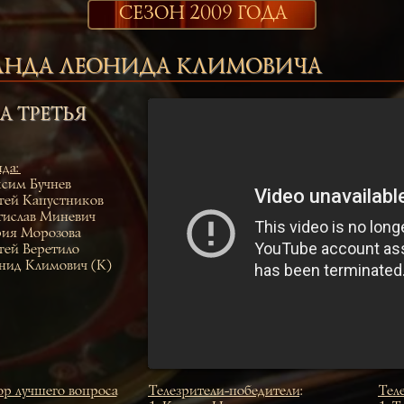
СЕЗОН 2009 ГОДА
НДА ЛЕОНИДА КЛИМОВИЧА
А ТРЕТЬЯ
да
:
сим Бучнев
гей Капустников
тислав Миневич
ия Морозова
гей Веретило
нид Климович (К)
р лучшего вопроса
Телезрители-победители
:
Тел