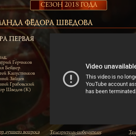
СЕЗОН 2018 ГОДА
АНДА ФЁДОРА ШВЕДОВА
РА ПЕРВАЯ
да
:
трий Герчиков
я Бейнер
гей Капустников
ений Зайцев
ений Грабовский
ор Шведов (К)
р лучшего вопроса
Телезрители-победители
:
Тел