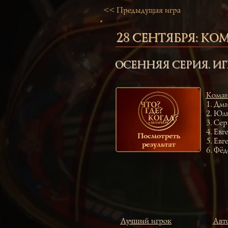
<< Предыдущая игра
28 СЕНТЯБРЯ:
КОМ
ОСЕННЯЯ СЕРИЯ. ИГ
Коман
1.
Дми
2.
Юли
3.
Сер
4.
Евг
5.
Евг
6.
Фёд
Лучший игрок
Авто