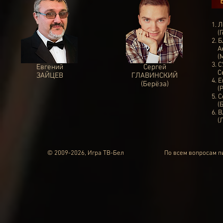
1.
Л
(Г
2. 
Ан
(М
3. 
Евгений
Сергей
Сек
ЗАЙЦЕВ
ГЛАВИНСКИЙ
4. 
(Берёза)
(Ри
5. 
(Б
6. 
(Ло
© 2009-2026, Игра ТВ-Бел
По всем вопросам 