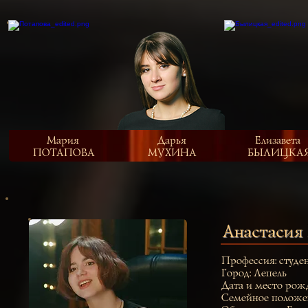
Мария
Дарья
Елизавета
ПОТАПОВА
МУХИНА
БЫЛИЦКА
Анастаси
Профессия: студе
Город: Лепель
Дата и место рож
Семейное положен