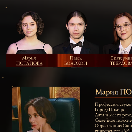
Мария
Павел
Екатерин
ПОТАПОВА
БОЛОХОН
ТВЕРДОВ
Мария П
Профессия: студе
Город: Полоцк
Дата и место рожд
Семейное положен
Образование: Сан
университет «ЛЭ