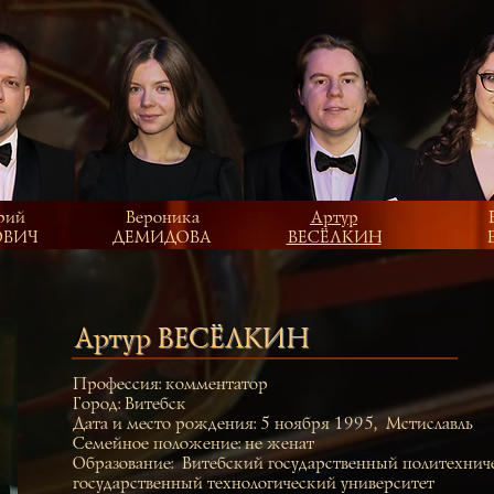
рий
Вероника
Артур
ОВИЧ
ДЕМИДОВА
ВЕСЁЛКИН
Артур ВЕСЁЛКИН
Профессия: комментатор
Город: Витебск
Дата и место рождения: 5 ноября 1995,Мстиславль
Семейное положение: не женат
Образование: Витебский государственный политехни
государственный технологический университет