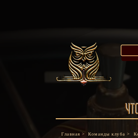
Главная >
Команды клуба >
К