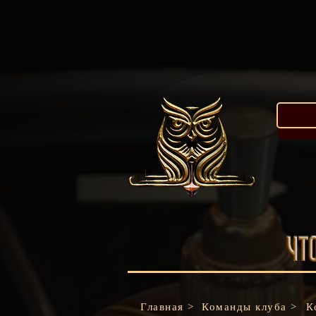
Главная >
Команды клуба >
К