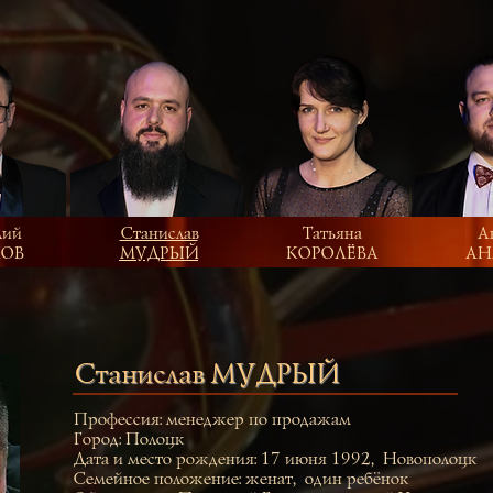
лий
Станислав
Татьяна
А
КОВ
МУДРЫЙ
КОРОЛЁВА
АН
Станислав МУДРЫЙ
Профессия: менеджер по продажам
Город: Полоцк
Дата и место рождения: 17 июня 1992,Новополоцк
Семейное положение: женат,один ребёнок