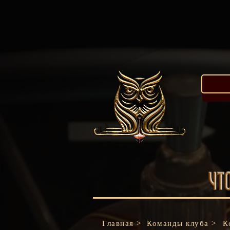
Главная >
Команды клуба >
К